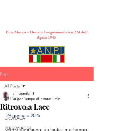
A.N.P.I. Comitato
Provinciale di Torino
Ente Morale – Decreto Luogotenenziale n 224 del 5
Aprile 1945
Post
All Posts
viniciomilani8
All Posts
31 gen
Tempo di lettura: 1 min
Ritrovo a Lace
RICORRENZE
29 gennaio 2026
CRONACA
PERSONAGGI
Come ogni anno, da tantissimo tempo, 