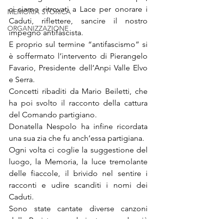
ci siamo ritrovati a Lace per onorare i 
MEMORIA STORICA
Caduti, riflettere, sancire il nostro 
ORGANIZZAZIONE
impegno antifascista.
E proprio sul termine “antifascismo” si 
è soffermato l’intervento di Pierangelo 
Favario, Presidente dell’Anpi Valle Elvo 
e Serra.
Concetti ribaditi da Mario Beiletti, che 
ha poi svolto il racconto della cattura 
del Comando partigiano.
Donatella Nespolo ha infine ricordata 
una sua zia che fu anch’essa partigiana.
Ogni volta ci coglie la suggestione del 
luogo, la Memoria, la luce tremolante 
delle fiaccole, il brivido nel sentire i 
racconti e udire scanditi i nomi dei 
Caduti.
Sono state cantate diverse canzoni 