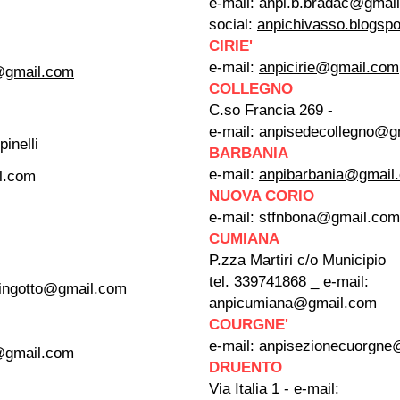
e-mail:
anpi.b.bradac@gmai
social:
anpichivasso.blogsp
CIRIE'
e-mail:
anpicirie@gmail.com
@gmail.com
COLLEGNO
C.so Francia 269 -
e-mail:
anpisedecollegno@g
inelli
BARBANIA
e-mail:
anpibarbania@gmail
il.com
NUOVA CORIO
e-mail:
stfnbona@gmail.com
CUMIANA
P.zza Martiri c/o Municipio
tel. 339741868 _ e-mail:
lingotto@gmail.com
anpicumiana@gmail.com
COURGNE'
e-mail:
anpisezionecuorgne
@gmail.com
DRUENTO
Via Italia 1 - e-mail: