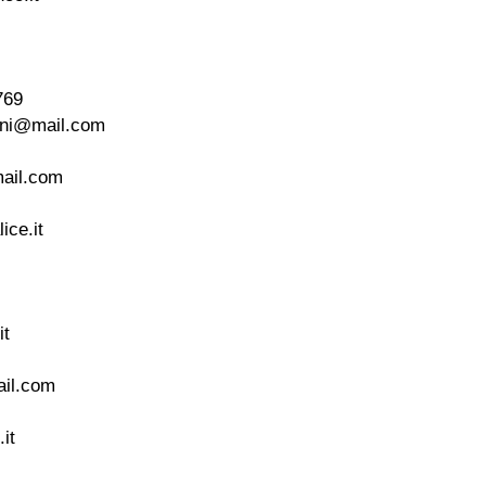
769
nni@mail.com
ail.com
ice.it
it
il.com
it