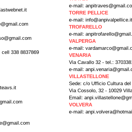
e-mail:
anpitraves@gmail.c
fastwebnet.it
TORRE PELLICE
e-mail:
info@anpivalpellice.i
te@gmail.com
TROFARELLO
e-mail:
anpitrofarello@gmail.
luso@gmail.com
VALPERGA
e-mail:
vardamarco@gmail.
- cell 338 8837869
VENARIA
Via Cavallo 32 - tel.: 37033
e-mail:
anpi.venaria@gmail
VILLASTELLONE
Sede: c/o Ufficio Cultura d
eavs.it
Via Cossolo, 32 - 10029 Vill
Email:
anpi.villastellone@g
@gmail.com
VOLVERA
e-mail:
anpi.volvera@hotmail
ie@gmail.com