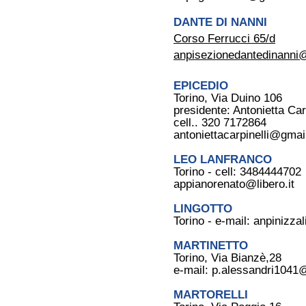
DANTE DI NANNI
Corso Ferrucci 65/d
anpisezionedantedinanni
EPICEDIO
Torino, Via Duino 106
presidente: Antonietta Carp
cell.. 320 7172864
antoniettacarpinelli@gma
LEO LANFRANCO
Torino - cell: 3484444702
appianorenato@libero.it
LINGOTTO
Torino - e-mail:
anpinizza
MARTINETTO
Torino, Via Bianzè,28
e-mail:
p.alessandri1041
MARTORELLI