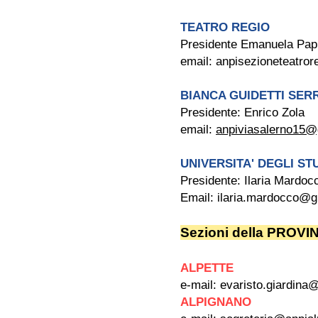
TEATRO
REGIO
Presidente Emanuela Papi
email:
anpisezioneteatro
BIANCA GUIDETTI SERR
Presidente: Enrico Zola
email:
anpiviasalerno15@
UNIVERSITA' DEGLI ST
Presidente: Ilaria Mardoc
Email:
ilaria.mardocco@
Sezioni della PROVI
ALPETTE
e-mail:
evaristo.giardina@l
ALPIGNANO