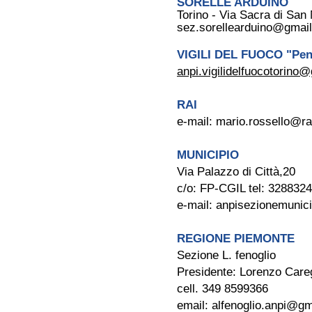
SORELLE ARDUINO
Torino - Via Sacra di San
sez.sorellearduino@gmai
VIGILI DEL FUOCO "Pens
anpi.vigilidelfuocotorino
RAI
e-mail:
mario.rossello@rai
MUNICIPIO
Via Palazzo di Città,20
c/o: FP-CGIL tel: 328832
e-mail:
anpisezionemunic
REGIONE PIEMONTE
Sezione L. fenoglio
Presidente: Lorenzo Careg
cell. 349 8599366
email:
alfenoglio.anpi@g