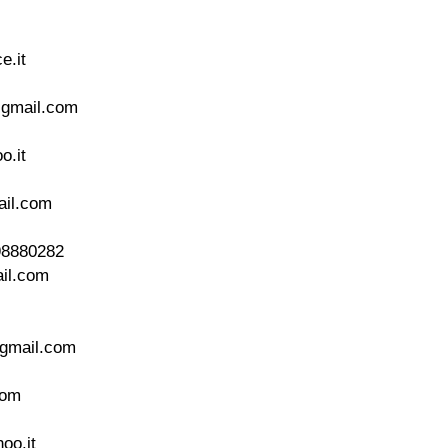
e.it
gmail.com
o.it
il.com
498880282
il.com
gmail.com
com
oo.it