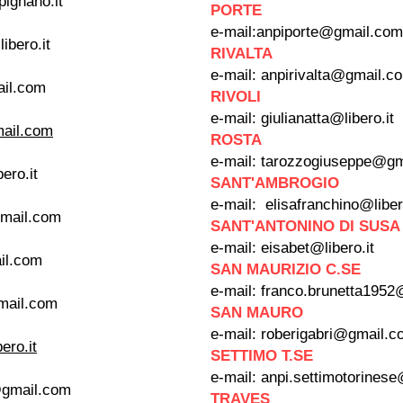
pignano.it
PORTE
e-mail:
anpiporte@gmail.com
ibero.it
RIVALTA
e-mail:
anpirivalta@gmail.c
il.com
RIVOLI
e-mail:
giulianatta@libero.it
ail.com
ROSTA
e-mail:
tarozzogiuseppe@gm
ero.it
SANT'AMBROGIO
e-mail:
elisafranchino@liber
mail.com
SANT'ANTONINO DI SUSA
e-mail:
eisabet@libero.it
il.com
SAN MAURIZIO C.SE
e-mail:
franco.brunetta195
ail.com
SAN MAURO
e-mail:
roberigabri@gmail.c
ero.it
SETTIMO T.SE
e-mail:
anpi.settimotorines
@gmail.com
TRAVES