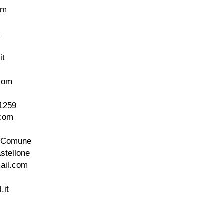
om
t
it
com
81259
.com
el Comune
astellone
mail.com
.it