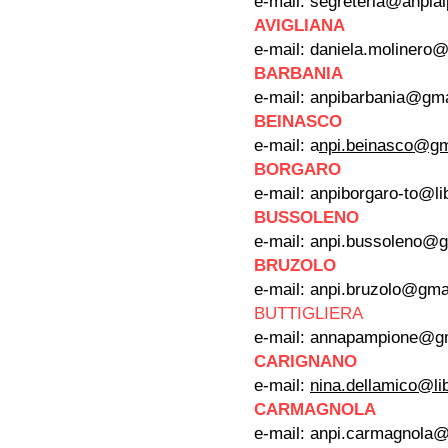
e-mail:
segreteria@anpial
AVIGLIANA
e-mail:
daniela.molinero@l
BARBANIA
e-mail:
anpibarbania@gma
BEINASCO
e-mail: a
npi.beinasco@gm
BORGARO
e-mail:
anpiborgaro-to@lib
BUSSOLENO
e-mail:
anpi.bussoleno@g
BRUZOLO
e-mail:
anpi.bruzolo@gma
BUTTIGLIERA
e-mail:
annapampione@gm
CARIGNANO
e-mail:
nina.dellamico@lib
CARMAGNOLA
e-mail:
anpi.carmagnola