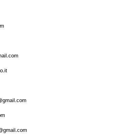
om
ail.com
o.it
2@gmail.com
om
e@gmail.com