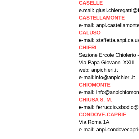
CASELLE
e.mail:
giusi.chieregatti@
CASTELLAMONTE
e-mail:
anpi.castellamon
CALUSO
e-mail:
staffetta.anpi.ca
CHIERI
Sezione Ercole Chiolerio 
Via Papa Giovanni XXIII
web: anpichieri.it
e-mail:
info@anpichieri.it
CHIOMONTE
e-mail:
info@anpichiomont
CHIUSA S. M.
e-mail:
ferruccio.sbodio
CONDOVE-CAPRIE
Via Roma 1A
e-mail:
anpi.condovecapr