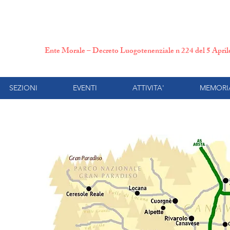
N.P.I. Comitato Provincial
Ente Morale – Decreto Luogotenenziale n 224 del 5 Apri
SEZIONI
EVENTI
ATTIVITA'
MEMORI