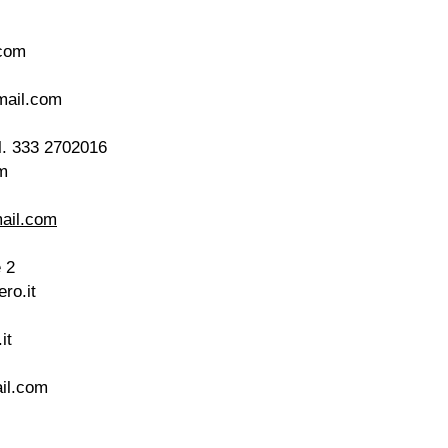
com
mail.com
ll. 333 2702016
m
ail.com
 2
ro.it
it
il.com