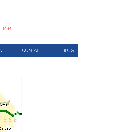
e di Torino
le 1945
A
CONTATTI
BLOG