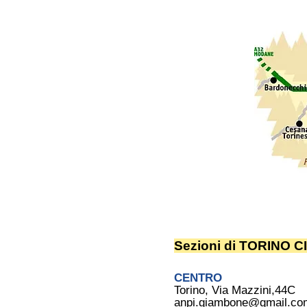
Sezioni di TORINO C
CENTRO
Torino, Via Mazzini,44C
anpi.giambone@gmail.co