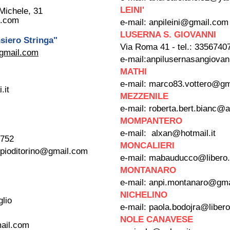
LEINI'
 Michele, 31
l.com
e-mail:
anpileini@gmail.com
LUSERNA S. GIOVANNI
iero Stringa"
Via Roma 41 - tel.: 3356740
@gmail.com
e-mail:
anpilusernasangiova
MATHI
e-mail:
marco83.vottero@gm
.it
MEZZENILE
e-mail:
roberta.bert.bianc@al
MOMPANTERO
e-mail:
alxan@hotmail.it
4752
MONCALIERI
ipioditorino@gmail.com
e-mail:
mabauducco@libero.
MONTANARO
e-mail:
anpi.montanaro@gma
NICHELINO
lio
e-mail:
paola.bodojra@libero.
NOLE CANAVESE
mail.com