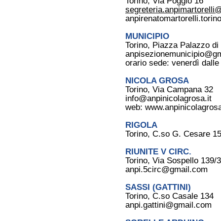
Torino, Via Poggio 16
segreteria.anpimartorell
anpirenatomartorelli.torino
MUNICIPIO
Torino, Piazza Palazzo di 
anpisezionemunicipio@g
orario sede: venerdì dalle
NICOLA GROSA
Torino, Via Campana 32
info@anpinicolagrosa.it
web:
www.anpinicolagrosa
RIGOLA
Torino, C.so G. Cesare 1
RIUNITE V CIRC.
Torino, Via Sospello 139/3
anpi.5circ@gmail.com
SASSI (GATTINI)
Torino, C.so Casale 134
anpi.gattini@gmail.com