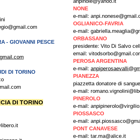
anpinole@yahoo.it
NONE
e-mail:
anpi.nonese@gmail.
ni
OGLIANICO-FAVRIA
regio@gmail.com
e-mail:
gabriella.meaglia@g
ORBASSANO
A - GIOVANNI PESCE
presidente: Vito Di Salvo ce
email:
vitodsorbo@gmail.co
gmail.com
PEROSA ARGENTINA
e-mail:
anpiperosaevalli@gm
UDI DI TORINO
PIANEZZA
co
piazzetta donatore di sangue
gmail.com
e-mail:
romano.vignolini@libe
PINEROLO
NCIA DI TORINO
e-mail:
anpipinerolo@virgilio.
PIOSSASCO
e-mail:
anpi.piossasco@gma
ibero.it
PONT CANAVESE
e-mail:
tar.ma@alice.it