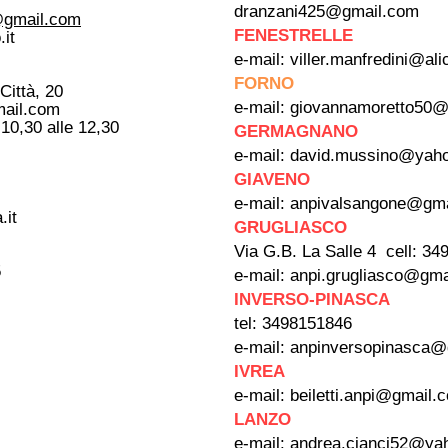
dranzani425@gmail.com
i@gmail.com
FENESTRELLE
.it
e-mail:
viller.manfredini@alic
FORNO
Città, 20
e-mail:
giovannamoretto50@
mail.com
 10,30 alle 12,30
GERMAGNANO
e-mail:
david.mussino@yaho
GIAVENO
e-mail:
anpivalsangone@gma
.it
GRUGLIASCO
Via G.B. La Salle 4 cell: 3
5
e-mail:
anpi.grugliasco@gma
INVERSO-PINASCA
tel: 3498151846
e-mail:
anpinversopinasca@
IVREA
e-mail:
beiletti.anpi@gmail.
LANZO
e-mail:
andrea.cianci52@yah