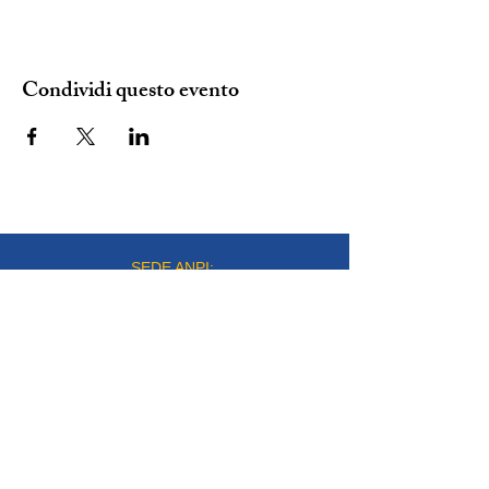
Condividi questo evento
SEDE ANPI:
VIA DEL CARMINE 14, TORINO
mail:
info@anpitorino.com
Telefono:
011 2452976
siamo su:
Responsabile del sito:
Vinicio Milani
Proudly created by
Steeme srl