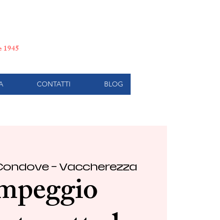
e di Torino
le 1945
A
CONTATTI
BLOG
Condove - Vaccherezza
mpeggio