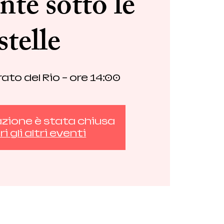
ente sotto le
stelle
rato del Rio - ore 14:00
azione è stata chiusa
i gli altri eventi