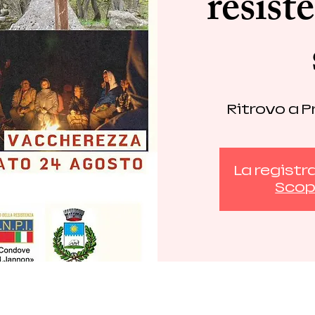
resist
Ritrovo a P
La registr
Scopr