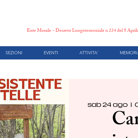
N.P.I. Comitato Provincial
Ente Morale – Decreto Luogotenenziale n 224 del 5 Apri
SEZIONI
EVENTI
ATTIVITA'
MEMORI
sab 24 ago
  |  
Ca