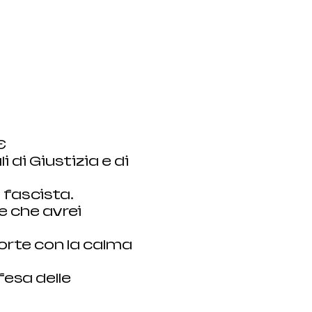
E
 di Giustizia e di 
 fascista.
 che avrei 
orte con la calma 
fesa delle 