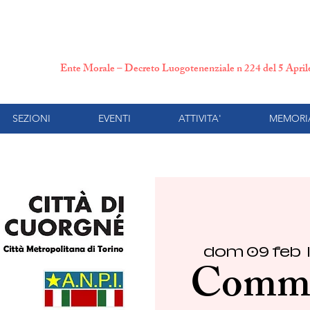
N.P.I. Comitato Provincial
Ente Morale – Decreto Luogotenenziale n 224 del 5 Apri
SEZIONI
EVENTI
ATTIVITA'
MEMORI
dom 09 feb
  |
Comme