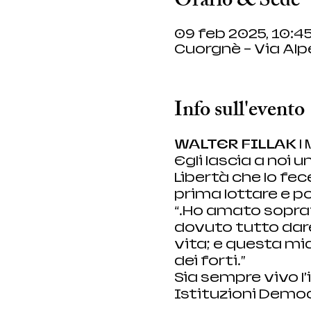
Orario & Sede
09 feb 2025, 10:45
Cuorgnè - Via Alpe
Info sull'evento
WALTER FILLAK 
|
Egli lascia a noi u
Libertà che lo fec
prima lottare e po
“…Ho amato soprat
dovuto tutto dare
vita; e questa mia
dei forti…”
Sia sempre vivo l’i
Istituzioni Demo