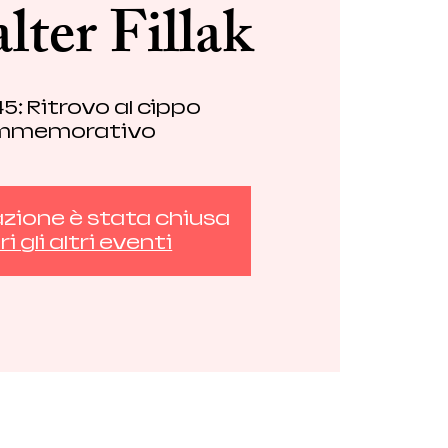
lter Fillak
5: Ritrovo al cippo
mmemorativo
azione è stata chiusa
i gli altri eventi