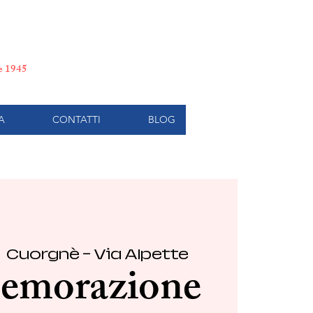
e di Torino
le 1945
A
CONTATTI
BLOG
  
Cuorgnè - Via Alpette
morazione