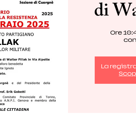
di Wa
Ore 10:4
co
La registr
Scopr