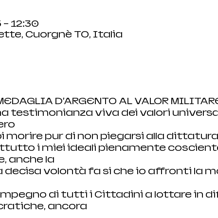
 – 12:30
tte, Cuorgnè TO, Italia
 MEDAGLIA D’ARGENTO AL VALOR MILITAR
na testimonianza viva dei valori universali
ero
i morire pur di non piegarsi alla dittatura
tutto i miei ideali pienamente cosciente
, anche la
 decisa volontà fa si che io affronti la m
mpegno di tutti i Cittadini a lottare in di
cratiche, ancora