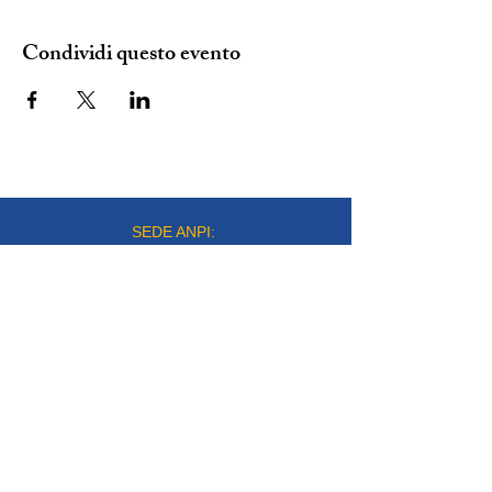
Condividi questo evento
SEDE ANPI:
VIA DEL CARMINE 14, TORINO
mail:
info@anpitorino.com
Telefono:
011 2452976
siamo su:
Responsabile del sito:
Vinicio Milani
Proudly created by
Steeme srl