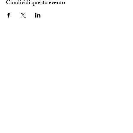
Condividi questo evento
SEDE ANPI:
VIA DEL CARMINE 14, TORINO
mail:
info@anpitorino.com
Telefono:
011 2452976
siamo su:
Responsabile del sito:
Vinicio Milani
Proudly created by
Steeme srl