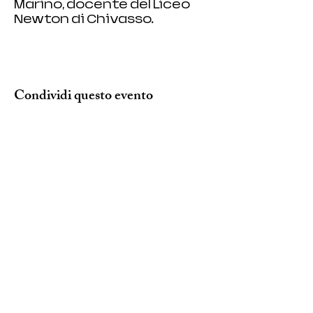
Marino, docente del Liceo 
Newton di Chivasso.  
Condividi questo evento
SEDE ANPI:
VIA DEL CARMINE 14, TORINO
mail:
info@anpitorino.com
Telefono:
011 2452976
siamo su:
Responsabile del sito:
Vinicio Milani