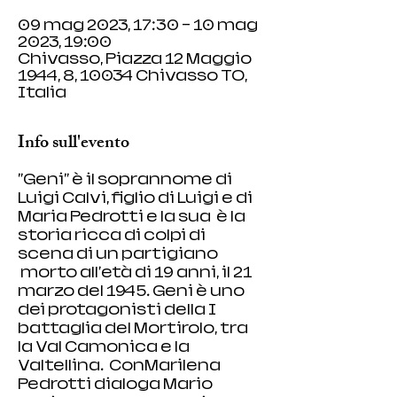
09 mag 2023, 17:30 – 10 mag
2023, 19:00
Chivasso, Piazza 12 Maggio
1944, 8, 10034 Chivasso TO,
Italia
Info sull'evento
"Geni" è il soprannome di 
Luigi Calvi, figlio di Luigi e di 
Maria Pedrotti e la sua  è la 
storia ricca di colpi di 
scena di un partigiano 
 morto all'età di 19 anni, il 21 
marzo del 1945. Geni è uno 
dei protagonisti della I 
battaglia del Mortirolo, tra 
la Val Camonica e la 
Valtellina.  ConMarilena 
Pedrotti dialoga Mario 