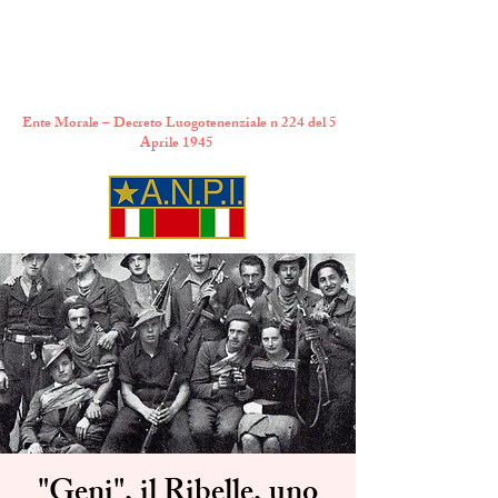
A.N.P.I. Comitato
Provinciale di Torino
Ente Morale – Decreto Luogotenenziale n 224 del 5
Aprile 1945
"Geni", il Ribelle, uno