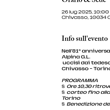
Orario & Sede
26 lug 2025, 10:00
Chivasso, 10034 C
Info sull'evento
Nell’81° anniversa
Alpina G.L. 
 uccisi dai tedeschi il 27 luglio 1944 lungo la massicciata della ferrovia 
Chivasso – Torin
PROGRAMMA
§  
Ore 10,30 ritrov
§  
corteo fino alla
Torino
§  
Benedizione del