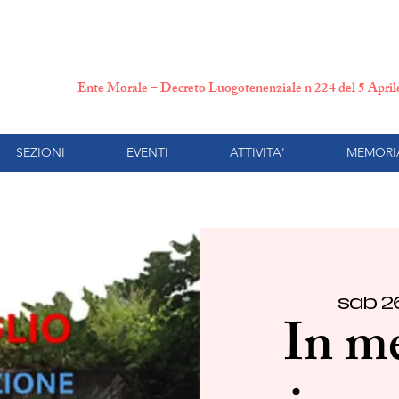
N.P.I. Comitato Provincial
Ente Morale – Decreto Luogotenenziale n 224 del 5 Apri
SEZIONI
EVENTI
ATTIVITA'
MEMORI
sab 2
In m