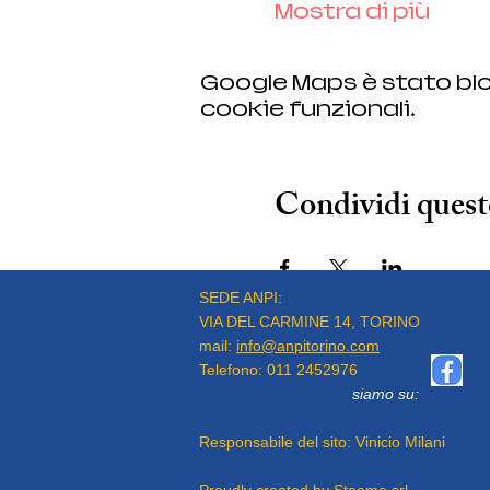
Mostra di più
Google Maps è stato blo
cookie funzionali.
Condividi quest
SEDE ANPI:
VIA DEL CARMINE 14, TORINO
mail:
info@anpitorino.com
Telefono:
011 2452976
siamo su:
Responsabile del sito:
Vinicio Milani
Proudly created by
Steeme srl