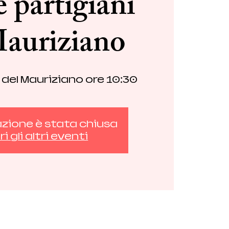
 partigiani
Mauriziano
 del Mauriziano ore 10:30
azione è stata chiusa
i gli altri eventi