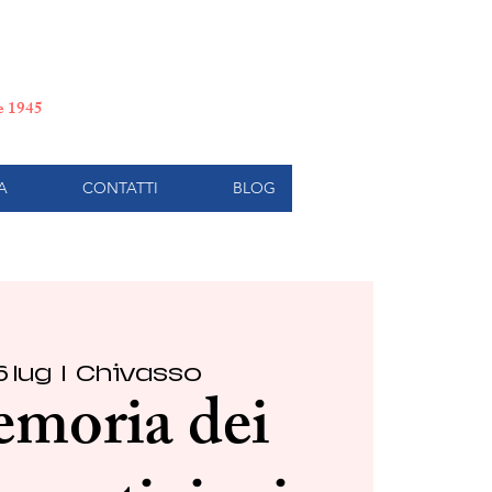
e di Torino
le 1945
A
CONTATTI
BLOG
6 lug
  |  
Chivasso
emoria dei