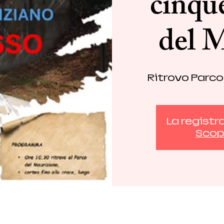
cinque
del 
Ritrovo Parco
La registr
Scopr