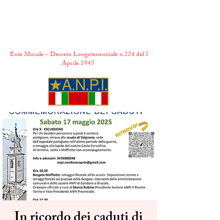
A.N.P.I. Comitato
Provinciale di Torino
Ente Morale – Decreto Luogotenenziale n 224 del 5
Aprile 1945
In ricordo dei caduti di