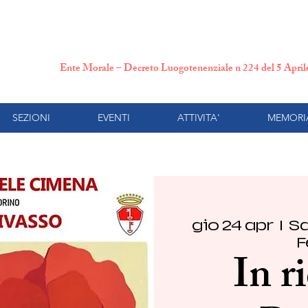
N.P.I. Comitato Provincial
Ente Morale – Decreto Luogotenenziale n 224 del 5 Apri
SEZIONI
EVENTI
ATTIVITA'
MEMORI
gio 24 apr
  |  
Sa
F
In r