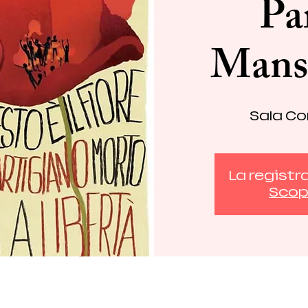
Pa
Mansu
Sala Con
La registr
Scopr