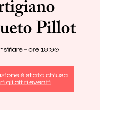
rtigiano
eto Pillot
siliare - ore 10:00
azione è stata chiusa
i gli altri eventi