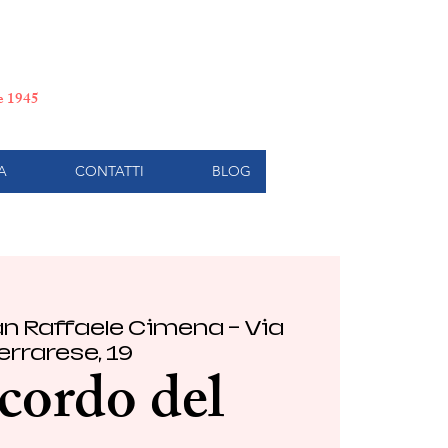
e di Torino
le 1945
A
CONTATTI
BLOG
n Raffaele Cimena - Via
errarese, 19
icordo del