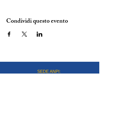
Condividi questo evento
SEDE ANPI:
VIA DEL CARMINE 14, TORINO
mail:
info@anpitorino.com
Telefono:
011 2452976
siamo su:
Responsabile del sito:
Vinicio Milani
Proudly created by
Steeme srl