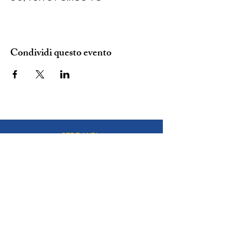
Condividi questo evento
SEDE ANPI:
VIA DEL CARMINE 14, TORINO
mail:
info@anpitorino.com
Telefono:
011 2452976
siamo su:
Responsabile del sito:
Vinicio Milani
Proudly created by
Steeme srl