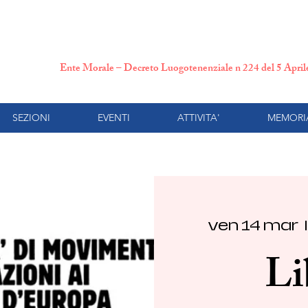
N.P.I. Comitato Provincial
Ente Morale – Decreto Luogotenenziale n 224 del 5 Apri
SEZIONI
EVENTI
ATTIVITA'
MEMORI
ven 14 mar
  |
Li