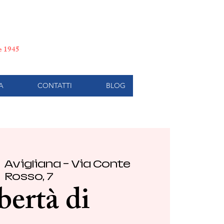
e di Torino
le 1945
A
CONTATTI
BLOG
  
Avigliana - Via Conte
Rosso, 7
bertà di