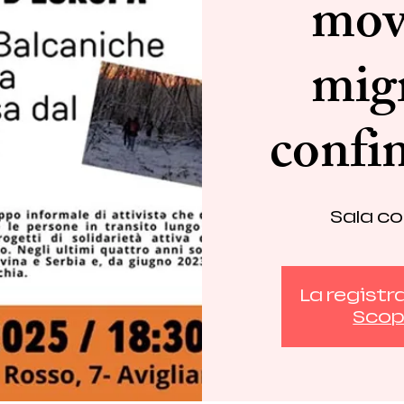
mov
migr
confi
Sala co
La registr
Scopr