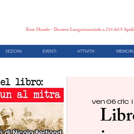
N.P.I. Comitato Provincial
Ente Morale – Decreto Luogotenenziale n 224 del 5 Apri
SEZIONI
EVENTI
ATTIVITA'
MEMORI
ven 06 dic
  | 
Libr