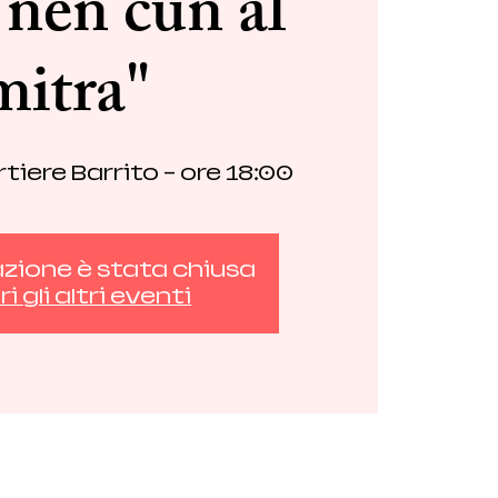
 nen cun al
mitra"
tiere Barrito - ore 18:00
azione è stata chiusa
i gli altri eventi