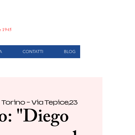
e di Torino
le 1945
A
CONTATTI
BLOG
 
Torino - Via Tepice,23
o: "Diego