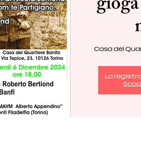
gioga
Casa del Quar
La registr
Scopr