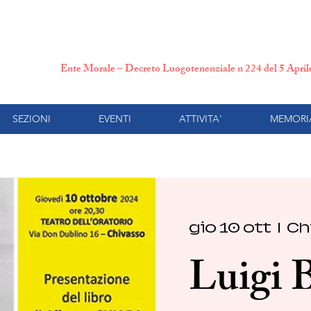
N.P.I. Comitato Provincial
Ente Morale – Decreto Luogotenenziale n 224 del 5 Apri
SEZIONI
EVENTI
ATTIVITA'
MEMORI
gio 10 ott
  |  
Ch
Luigi