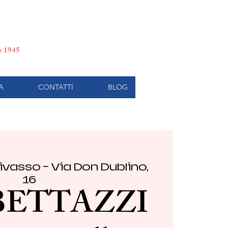
e di Torino
le 1945
A
CONTATTI
BLOG
ivasso - Via Don Dublino,
16
 BETTAZZI