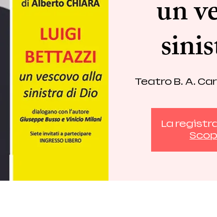
un ve
sinis
Teatro B. A. Car
La registr
Scopr