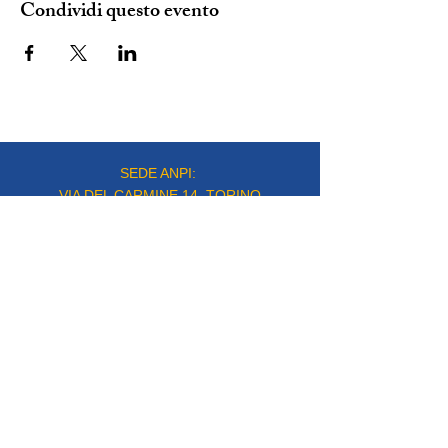
Condividi questo evento
SEDE ANPI:
VIA DEL CARMINE 14, TORINO
mail:
info@anpitorino.com
Telefono:
011 2452976
siamo su:
Responsabile del sito:
Vinicio Milani
Proudly created by
Steeme srl