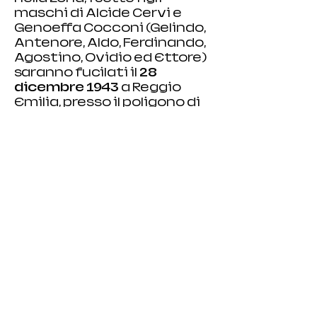
maschi di Alcide Cervi e 
Genoeffa Cocconi (Gelindo, 
Antenore, Aldo, Ferdinando, 
Agostino, Ovidio ed Ettore) 
saranno fucilati il 
28 
dicembre 1943
 a Reggio 
Emilia, presso il poligono di 
tiro. Ad…
Mostra di più
Condividi questo evento