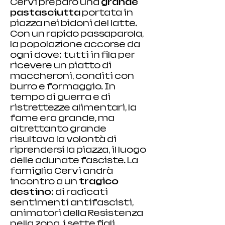
Cervi preparò una 
grande 
pastasciutta
 portata in 
piazza nei bidoni del latte. 
Con un rapido passaparola, 
la popolazione accorse da 
ogni dove: tutti in fila per 
ricevere un piatto di 
maccheroni, conditi con 
burro e formaggio. In 
tempo di guerra e di 
ristrettezze alimentari, la 
fame era grande, ma 
altrettanto grande 
risultava la volontà di 
riprendersi la piazza, il luogo 
delle adunate fasciste. La 
famiglia Cervi andrà 
incontro a un 
tragico 
destino
: di radicati 
sentimenti antifascisti, 
animatori della Resistenza 
nella zona, i sette figli 