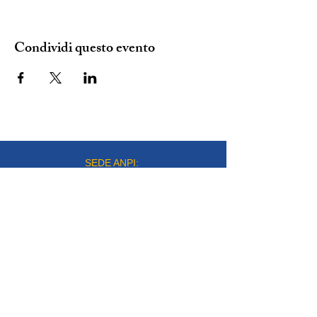
Condividi questo evento
SEDE ANPI:
VIA DEL CARMINE 14, TORINO
mail:
info@anpitorino.com
Telefono:
011 2452976
siamo su:
Responsabile del sito:
Vinicio Milani
Proudly created by
Steeme srl