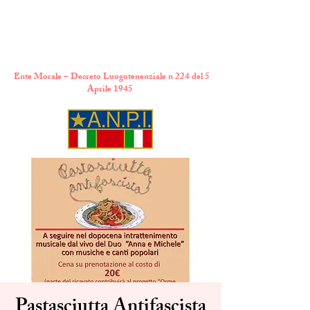
A.N.P.I. Comitato
Provinciale di Torino
Ente Morale – Decreto Luogotenenziale n 224 del 5
Aprile 1945
Pastasciutta Antifascista