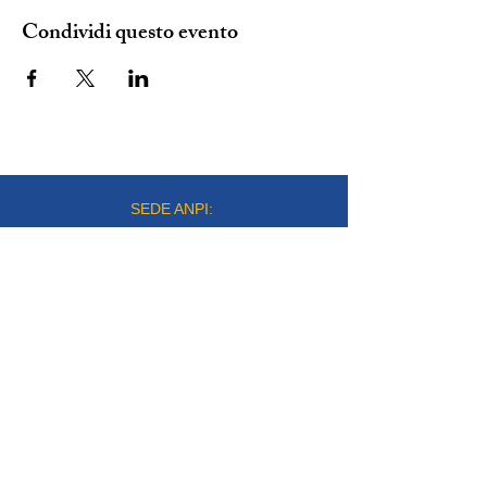
Condividi questo evento
SEDE ANPI:
VIA DEL CARMINE 14, TORINO
mail:
info@anpitorino.com
Telefono:
011 2452976
siamo su:
Responsabile del sito:
Vinicio Milani
Proudly created by
Steeme srl