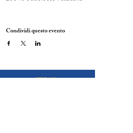
Condividi questo evento
SEDE ANPI:
VIA DEL CARMINE 14, TORINO
mail:
info@anpitorino.com
Telefono:
011 2452976
siamo su:
Responsabile del sito:
Vinicio Milani
Proudly created by
Steeme srl