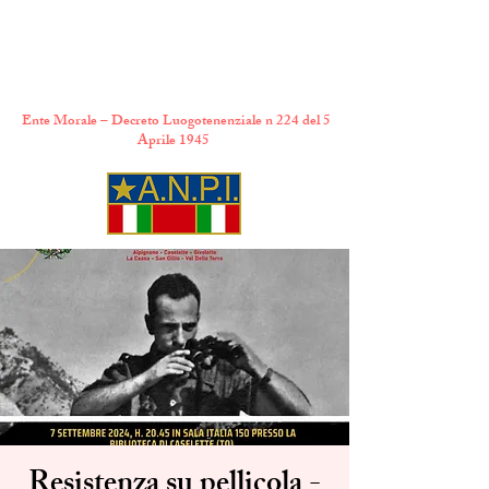
A.N.P.I. Comitato
Provinciale di Torino
Ente Morale – Decreto Luogotenenziale n 224 del 5
Aprile 1945
Resistenza su pellicola -