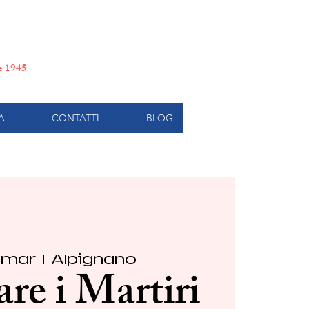
e di Torino
le 1945
A
CONTATTI
BLOG
 mar
  |  
Alpignano
re i Martiri