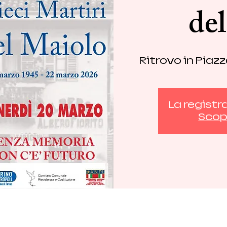
de
Ritrovo in Piaz
La registr
Scopr