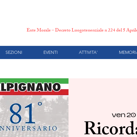
N.P.I. Comitato Provincial
Ente Morale – Decreto Luogotenenziale n 224 del 5 Apri
SEZIONI
EVENTI
ATTIVITA'
MEMORI
ven 20
Ricorda