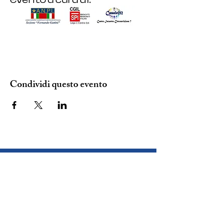
Evento a cura di:
Condividi questo evento
SEDE ANPI:
VIA DEL CARMINE 14, TORINO
mail:
info@anpitorino.com
Telefono:
011 2452976
siamo su: