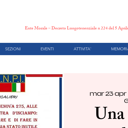
N.P.I. Comitato Provincial
Ente Morale – Decreto Luogotenenziale n 224 del 5 Apri
SEZIONI
EVENTI
ATTIVITA'
MEMORI
mar 23 apr
 
G
Una 