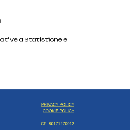
a
ative a Statistiche e
PRIVACY POLICY
COOKIE POLICY
CF: 80171270012