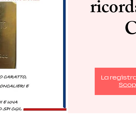
ricor
C
La registr
Scopr