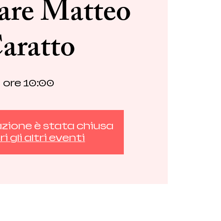
dare Matteo
aratto
ore 10:00
azione è stata chiusa
i gli altri eventi