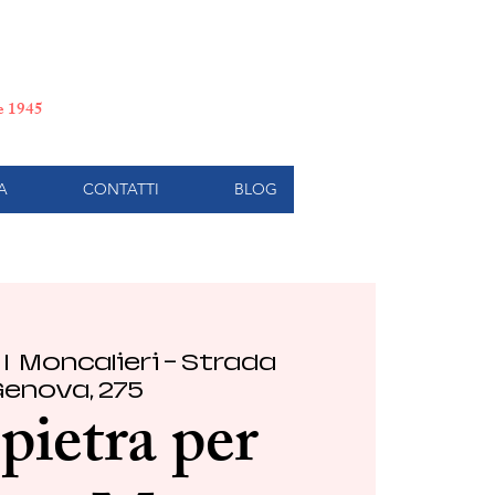
e di Torino
le 1945
A
CONTATTI
BLOG
 |  
Moncalieri - Strada
enova, 275
pietra per