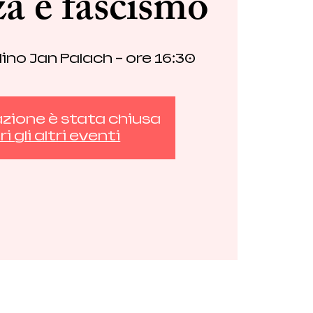
a e fascismo
ino Jan Palach - ore 16:30
azione è stata chiusa
i gli altri eventi