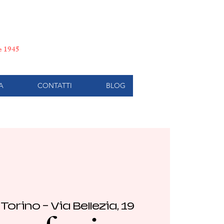
e di Torino
le 1945
A
CONTATTI
BLOG
 
Torino - Via Bellezia, 19