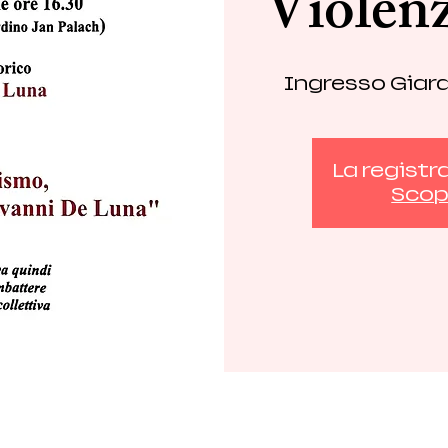
Violenz
Ingresso Giard
La registr
Scopr