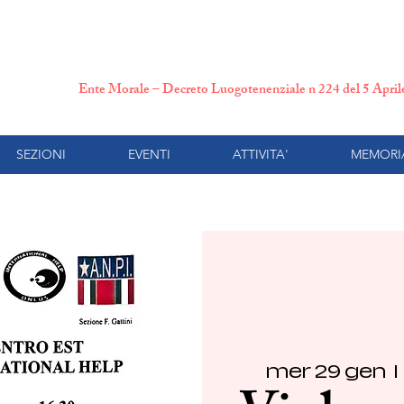
N.P.I. Comitato Provincial
Ente Morale – Decreto Luogotenenziale n 224 del 5 Apri
SEZIONI
EVENTI
ATTIVITA'
MEMORI
mer 29 gen
  | 