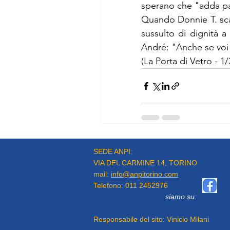
sperano che "adda pass
Quando Donnie T. sca
sussulto di dignità a
André: "Anche se voi v
(La Porta di Vetro - 1
Commenti
SEDE ANPI:
VIA DEL CARMINE 14, TORINO
mail:
info@anpitorino.com
Telefono:
011 2452976
Scrivi un commento..
siamo su:
Responsabile del sito:
Vinicio Milani