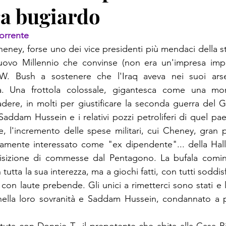
ra bugiardo
orrente
eney, forse uno dei vice presidenti più mendaci della sto
 nuovo Millennio che convinse (non era un'impresa impos
. Bush a sostenere che l'Iraq aveva nei suoi arsen
a. Una frottola colossale, gigantesca come una mon
dere, in molti per giustificare la seconda guerra del Gol
Saddam Hussein e i relativi pozzi petroliferi di quel pae
l'incremento delle spese militari, cui Cheney, gran pr
amente interessato come "ex dipendente"... della Hall
isizione di commesse dal Pentagono. La bufala cominci
 tutta la sua interezza, ma a giochi fatti, con tutti soddisfa
con laute prebende. Gli unici a rimetterci sono stati e 
i nella loro sovranità e Saddam Hussein, condannato a p