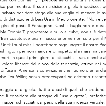
etuta con Donnie T., il prepotente che abita alla Casa B
ce per mentire. Il suo narcisismo glielo impedisce, qu
o sabato per dare sfogo alla sua voglia di menare le m
no di distruzione di basi Usa in Medio oriente. "Non è ve
o giro di posta il Pentagono. Così la bugia non è dur
 Ma Donnie T, prepotente e bullo al cubo, non si è dato 
L’Iran costituisce una minaccia enorme non solo per il 
 Uniti: i suoi missili potrebbero raggiungere il nostro Pa
ashington per non mancare di rispetto alla massima caric
 morti in questi primi giorni di attacchi all'Iran, e anche ai 
i volere liberare dal gioco della teocrazia, vittime dei
diffusa in America la convinzione che l'uomo oramai dia 
be Tex Willer, senza preoccuparsi se esistono riscontri 
raggio di dirglielo. Tutti o quasi di quelli che credono 
 li considera alla stregua di "usa e getta", preferiscono
minacce, schiacciati dal peso della sua irruenza verbale.