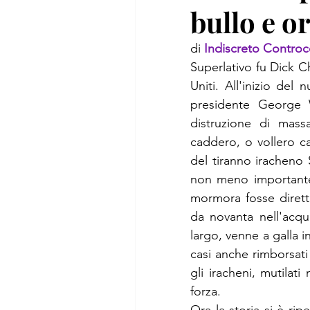
bullo e o
di 
Indiscreto Controc
Superlativo fu Dick Ch
Uniti. All'inizio del
presidente George W
distruzione di mass
caddero, o vollero ca
del tiranno iracheno 
non meno importante, 
mormora fosse dirett
da novanta nell'acqu
largo, venne a galla in
casi anche rimborsati 
gli iracheni, mutilat
forza.