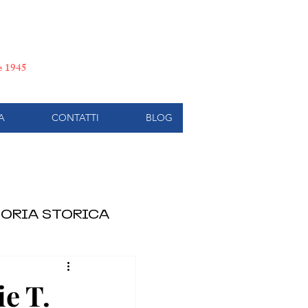
e di Torino
le 1945
A
CONTATTI
BLOG
ORIA STORICA
e T.