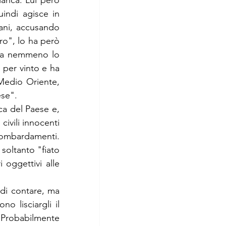
ianca. Lui però 
indi agisce in 
ani, accusando 
ro", lo ha però 
ata nemmeno lo 
per vinto e ha 
Medio Oriente, 
ese".
a del Paese e, 
civili innocenti 
 bombardamenti. 
soltanto "fiato 
oggettivi alle 
di contare, ma 
 lisciargli il 
 Probabilmente 