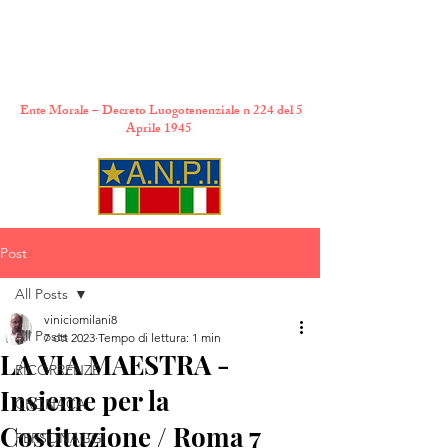
A.N.P.I. Comitato
Provinciale di Torino
Ente Morale – Decreto Luogotenenziale n 224 del 5
Aprile 1945
Post
All Posts
viniciomilani8
All Posts
7 ott 2023
Tempo di lettura: 1 min
LA VIA MAESTRA -
RICORRENZE
Insieme per la
CRONACA
Costituzione / Roma 7
PERSONAGGI