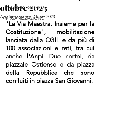
ottobre 2023
MEMORIA STORICA
Aggiornamento:
15 ott 2023
ORGANIZZAZIONE
"La Via Maestra. Insieme per la 
Costituzione", mobilitazione 
lanciata dalla CGIL e da più di 
100 associazioni e reti, tra cui 
anche l'Anpi. Due cortei, da 
piazzale Ostiense e da piazza 
della Repubblica che sono 
confluiti in piazza San Giovanni.