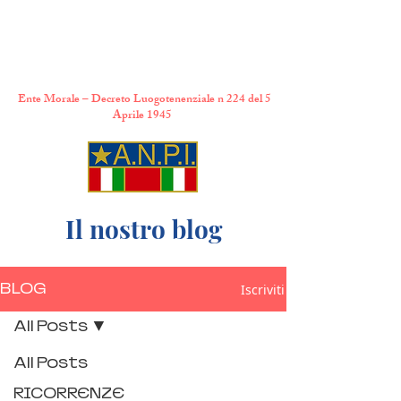
A.N.P.I. Comitato
Provinciale di Torino
Ente Morale – Decreto Luogotenenziale n 224 del 5
Aprile 1945
Il nostro blog
BLOG
Iscriviti
All Posts
All Posts
RICORRENZE