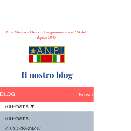
A.N.P.I. Comitato
Provinciale di Torino
Ente Morale – Decreto Luogotenenziale n 224 del 5
Aprile 1945
Il nostro blog
BLOG
Iscriviti
All Posts
All Posts
RICORRENZE