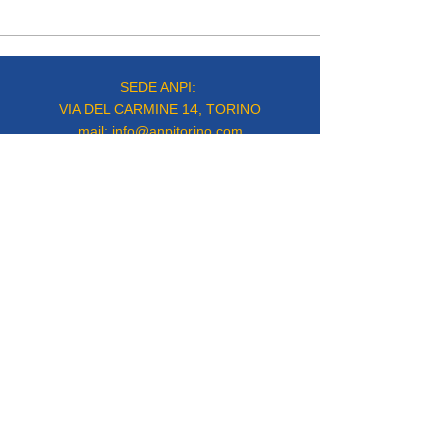
SEDE ANPI:
VIA DEL CARMINE 14, TORINO
mail:
info@anpitorino.com
Telefono:
011 2452976
siamo su:
Responsabile del sito:
Vinicio Milani
Proudly created by
Steeme srl
PRIVACY POLICY
COOKIE POLICY