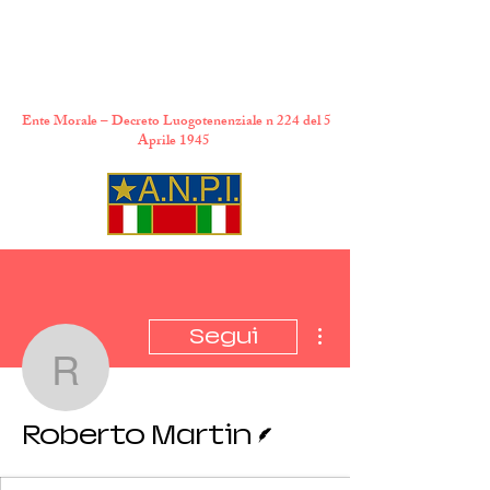
A.N.P.I. Comitato
Provinciale di Torino
Ente Morale – Decreto Luogotenenziale n 224 del 5
Aprile 1945
Altre azioni
Segui
Roberto Martin
Redattore
Roberto Martin